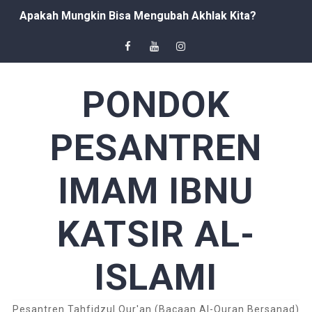
Apakah Mungkin Bisa Mengubah Akhlak Kita?
Ahlus Sunnah Mengajak Manusia untuk Berakhlak yang M
Pernyataan Imam Syafi'i Dalam Masalah Aqidah
PONDOK
Antara Aqidah dan Manhaj
PESANTREN
Keutamaan Ilmu Syar'i Dan Mempelajarinya
Ibadah, Syirik, dan macam-macamnya
IMAM IBNU
Kunci Rezeki adalah Tawakal kepada Allah
KATSIR AL-
Mitos Memakai Baju Hijau di Pantai Selatan, Apakah Te
ISLAMI
Berilmu Sebelum Beramal
Seorang Muslim Harus mempunyai Motivasi yang Tingg
Pesantren Tahfidzul Qur'an (Bacaan Al-Quran Bersanad)