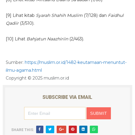
[9] Lihat kitab
Syarah Shahih Muslim
(7/128) dan
Faidhul
Qadiir
(3/510).
[10] Lihat
Bahjatun Naazhiriin
(2/463).
Sumber:
https://muslim.or.id/1482-keutamaan-menuntut-
ilmu-agama.html
Copyright © 2025 muslim.or.id
SUBSCRIBE VIA EMAIL
SHARE THIS: