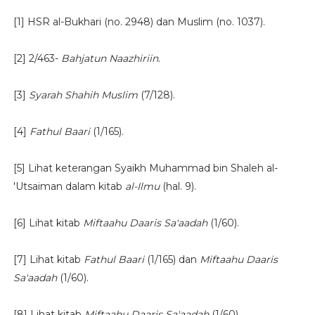
[1] HSR al-Bukhari (no. 2948) dan Muslim (no. 1037).
[2] 2/463-
Bahjatun Naazhiriin
.
[3]
Syarah Shahih Muslim
(7/128).
[4]
Fathul Baari
(1/165).
[5] Lihat keterangan Syaikh Muhammad bin Shaleh al-
'Utsaiman dalam kitab
al-Ilmu
(hal. 9).
[6] Lihat kitab
Miftaahu Daaris Sa'aadah
(1/60).
[7] Lihat kitab
Fathul Baari
(1/165) dan
Miftaahu Daaris
Sa'aadah
(1/60).
[8] Lihat kitab
Miftaahu Daaris Sa'aadah
(1/60).